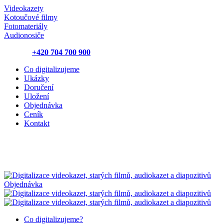
Videokazety
Kotoučové filmy
Fotomateriály
Audionosiče
Volejte:
+420 704 700 900
Co digitalizujeme
Ukázky
Doručení
Uložení
Objednávka
Ceník
Kontakt
Pondělí - neděle
9:00 - 19:00
+420 704 700 900
Objednávka
Co digitalizujeme?