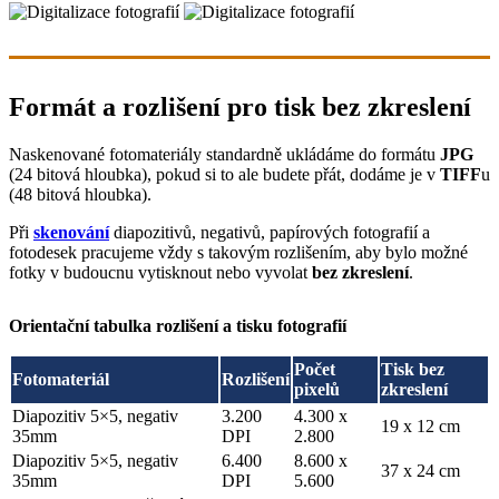
Formát a rozlišení pro tisk bez zkreslení
Naskenované fotomateriály standardně ukládáme do formátu
JPG
(24 bitová hloubka), pokud si to ale budete přát, dodáme je v
TIFF
u
(48 bitová hloubka).
Při
skenování
diapozitivů, negativů, papírových fotografií a
fotodesek pracujeme vždy s takovým rozlišením, aby bylo možné
fotky v budoucnu vytisknout nebo vyvolat
bez zkreslení
.
Orientační tabulka rozlišení a tisku fotografií
Počet
Tisk bez
Fotomateriál
Rozlišení
pixelů
zkreslení
Diapozitiv 5×5, negativ
3.200
4.300 x
19 x 12 cm
35mm
DPI
2.800
Diapozitiv 5×5, negativ
6.400
8.600 x
37 x 24 cm
35mm
DPI
5.600