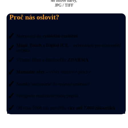
48 bitové barvy,
JPG / TIFF
Proč nás oslovit?
✓
Skenování do
vysokého rozlišení
✓
Magic Touch
a
Digital ICE
– technologie pro odstranění
nečistot
✓
Vyjmutí filmu z diarámečku
ZDARMA
✓
Manuální ořez
– výběr obrazové plochy
✓
Snímky narovnáme do správné orientace
✓
Fotografie roztřídíme podle popisů
✓
Od roku 2008 nás prověřilo
více než 7.000 zákazníků