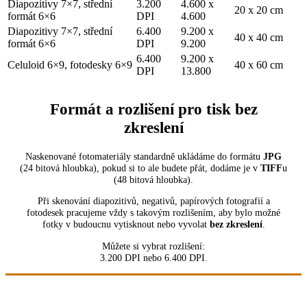
Diapozitivy 7×7, střední
3.200
4.600 x
20 x 20 cm
formát 6×6
DPI
4.600
Diapozitivy 7×7, střední
6.400
9.200 x
40 x 40 cm
formát 6×6
DPI
9.200
6.400
9.200 x
Celuloid 6×9, fotodesky 6×9
40 x 60 cm
DPI
13.800
Formát a rozlišení pro tisk bez
zkreslení
Naskenované fotomateriály standardně ukládáme do formátu
JPG
(24 bitová hloubka), pokud si to ale budete přát, dodáme je v
TIFF
u
(48 bitová hloubka).
Při skenování diapozitivů, negativů, papírových fotografií a
fotodesek pracujeme vždy s takovým rozlišením, aby bylo možné
fotky v budoucnu vytisknout nebo vyvolat
bez zkreslení
.
Můžete si vybrat rozlišení:
3.200 DPI nebo 6.400 DPI.