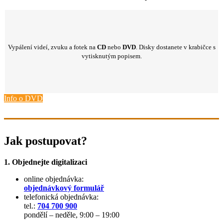
Vypálení videí, zvuku a fotek na
CD
nebo
DVD
. Disky dostanete v krabičce s
vytisknutým popisem.
Info o DVD
Jak postupovat?
1. Objednejte digitalizaci
online objednávka:
objednávkový formulář
telefonická objednávka:
tel.:
704 700 900
pondělí – neděle, 9:00 – 19:00