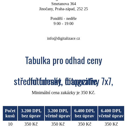
Smetanova 364
Jinočany, Praha-západ, 252 25
Pondělí - neděle
9:00 - 19:00
+420 704 700 900
info@digitalizace.cz
Tabulka pro odhad ceny
střední formát, diapozitivy 7x7, fotodesky, fotografie
Minimální cena zakázky je 350 Kč.
Počet
3.200 DPI,
3.200 DPI,
6.400 DPI,
6.400 DPI,
kusů
bez úprav
včetně úprav
bez úprav
včetně úprav
10
350 Kč
350 Kč
350 Kč
350 Kč