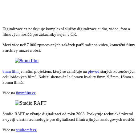
Digitalizace.cz poskytuje komplexní služby digitalizace audio, video, foto a
filmových nosičů pro zákazníky nejen v ČR.
Mezi více než 7.000 zpracovaných zakázek patří rodinná videa, komerční filmy
a archivy muzeí a obcí.
8mm film
je naším projektem, který se zaměřuje na
převod
starých kotoučových
celuloidových filmů. Nabízí skenování a úpravu kvality 8mm, 9,5mm, 16mm a
35mm filmů.
Více na
8mmfilm.cz
Studio RAFT se věnuje digitalizaci od roku 2008. Poskytuje technické zázemí
a vyvíjí vlastní technologie pro digitalizaci filmů a jiných analogových nosičů.
Více na
studioraft.cz