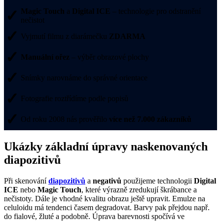
✓
Magic Touch
a
Digital ICE
– technologie pro odstranění
nečistot
✓
Vyjmutí filmu z diarámečku
ZDARMA
✓
Manuální ořez
– výběr obrazové plochy
✓
Snímky narovnáme do správné orientace
✓
Fotografie roztřídíme podle popisů
✓
Od roku 2008 nás prověřilo
více než 7.000 zákazníků
Ukázky základní úpravy naskenovaných
diapozitivů
Při skenování
diapozitivů
a
negativů
použijeme technologii
Digital
ICE
nebo
Magic Touch
, které výrazně zredukují škrábance a
nečistoty. Dále je vhodné kvalitu obrazu ještě upravit. Emulze na
celuloidu má tendenci časem degradovat. Barvy pak přejdou např.
do fialové, žluté a podobně. Úprava barevnosti spočívá ve