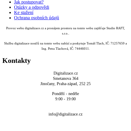
Jak postupovat?
Otázky a odpovědi
Ke stažení
Ochrana osobních údajů
Provoz webu digitalizace.cz a pronájem prostoru na tomto webu zajišťuje Studio RAFT,
s.r.o..
Službu digitalizace nosičů na tomto webu nabízí a poskytuje Tomáš Tlach, IČ: 71257659 a
Ing. Petra Tlachová, IČ: 74446011.
Kontakty
Digitalizace.cz
Smetanova 364
Jinočany, Praha-západ, 252 25
Pondělí - neděle
9:00 - 19:00
+420 704 700 900
info@digitalizace.cz