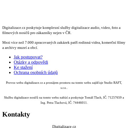
Digitalizace.cz poskytuje komplexní služby digitalizace audio, video, foto a
filmových nosičů pro zákazníky nejen v ČR.
Mezi více než 7.000 zpracovaných zakázek patří rodinná videa, komerční filmy
a archivy muzeí a obcí.
Jak postupovat?
Otázky a odpovědi
Ke stažení
Ochrana osobních údajů
Provoz webu digitalizace.cz a pronájem prostoru na tomto webu zajišťuje Studio RAFT,
s.r.o..
Službu digitalizace nosičů na tomto webu nabízí a poskytuje Tomáš Tlach, IČ: 71257659 a
Ing. Petra Tlachová, IČ: 74446011.
Kontakty
Digitalizace.cz