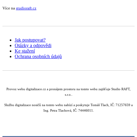
Více na
studioraft.cz
Jak postupovat?
Otázky a odpovědi
Ke stažení
Ochrana osobních údajů
Provoz webu digitalizace.cz a pronájem prostoru na tomto webu zajišťuje Studio RAFT,
s.r.o..
Službu digitalizace nosičů na tomto webu nabízí a poskytuje Tomáš Tlach, IČ: 71257659 a
Ing. Petra Tlachová, IČ: 74446011.