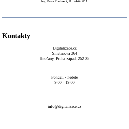
Ing. Petra Tlachová, IČ: 74446011.
Kontakty
Digitalizace.cz
Smetanova 364
Jinočany, Praha-západ, 252 25
Pondělí - neděle
9:00 - 19:00
+420 704 700 900
info@digitalizace.cz