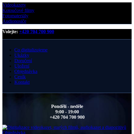
Videokazety
Kotoučové filmy
Fotomateriály
Audionosiče
Volejte:
+420 704 700 900
Co digitalizujeme
Ukázky
Doručení
Uložení
Objednávka
Ceník
Kontakt
Pondělí - neděle
9:00 - 19:00
+420 704 700 900
Objednávka