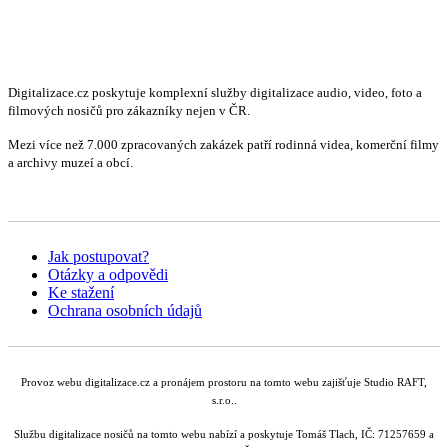
Digitalizace.cz poskytuje komplexní služby digitalizace audio, video, foto a
filmových nosičů pro zákazníky nejen v ČR.
Mezi více než 7.000 zpracovaných zakázek patří rodinná videa, komerční filmy
a archivy muzeí a obcí.
Jak postupovat?
Otázky a odpovědi
Ke stažení
Ochrana osobních údajů
Provoz webu digitalizace.cz a pronájem prostoru na tomto webu zajišťuje Studio RAFT,
s.r.o..
Službu digitalizace nosičů na tomto webu nabízí a poskytuje Tomáš Tlach, IČ: 71257659 a