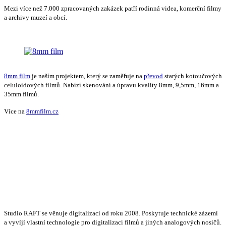
Mezi více než 7.000 zpracovaných zakázek patří rodinná videa, komerční filmy
a archivy muzeí a obcí.
8mm film
je naším projektem, který se zaměřuje na
převod
starých kotoučových
celuloidových filmů. Nabízí skenování a úpravu kvality 8mm, 9,5mm, 16mm a
35mm filmů.
Více na
8mmfilm.cz
Studio RAFT se věnuje digitalizaci od roku 2008. Poskytuje technické zázemí
a vyvíjí vlastní technologie pro digitalizaci filmů a jiných analogových nosičů.